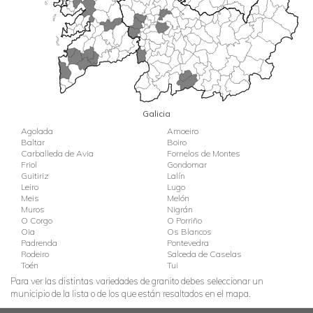
Galicia
Agolada
Amoeiro
Baltar
Boiro
Carballeda de Avia
Fornelos de Montes
Friol
Gondomar
Guitiriz
Lalín
Leiro
Lugo
Meis
Melón
Muros
Nigrán
O Corgo
O Porriño
Oia
Os Blancos
Padrenda
Pontevedra
Rodeiro
Salceda de Caselas
Toén
Tui
Para ver las distintas variedades de granito debes seleccionar un
municipio de la lista o de los que están resaltados en el mapa.