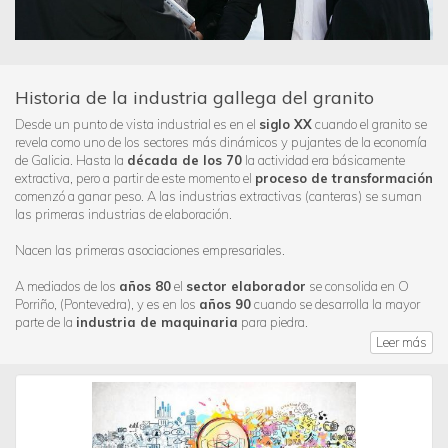
Historia de la industria gallega del granito
Desde un punto de vista industrial es en el
siglo XX
cuando el granito se
revela como uno de los sectores más dinámicos y pujantes de la economía
de Galicia. Hasta la
década de los 70
la actividad era básicamente
extractiva, pero a partir de este momento el
proceso de transformación
comenzó a ganar peso. A las industrias extractivas (canteras) se suman
las primeras industrias de elaboración.
Nacen las primeras asociaciones empresariales.
A mediados de los
años 80
el
sector elaborador
se consolida en O
Porriño, (Pontevedra), y es en los
años 90
cuando se desarrolla la mayor
parte de la
industria de maquinaria
para piedra.
Leer más