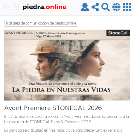
Pasar
al
Ir al área de comunicación de piedra.online
contenido
principal
Avant Premiere STONEGAL 2026
El 27 de marzo se celebra el evento Avant Premiere, donde se presentará la
hoja de ruta de STONEGAL Expo & Congress 2026.
La jornada se articulará en tres hitos clave para ofrecer una experiencia