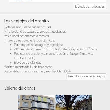
Listado de variedades
Las ventajas del granito
Material singular de origen natural
Amplia oferta de texturas, colores y acabados
Posibilidad de formatos a medida
Inmejorables características técnicas:
Baja absorción de agua y porosidad
Alta resistencia mecánica, al desgaste, al rayado y al impacto
Resistencia al calor y sin contribución al fuego (Clase A1,
DC96/603/CE)
Elevada durabilidad
Mantenimiento fácil y de bajo coste
Sostenible: no contaminante y reutilizable 100%
Resultados de los ensayos
Galería de obras