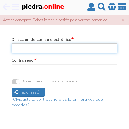
Pasar
×
Mensaje
Acceso denegado. Debes iniciar la sesión para ver este contenido.
al
de
contenido
principal
error
Dirección de correo electrónico
Contraseña
Recuérdame en este dispositivo
Iniciar sesión
¿Olvidaste tu contraseña o es la primera vez que
accedes?