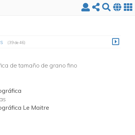
es
(39 de 46)
fica de tamaño de grano fino
ográfica
cas
ográfica Le Maitre