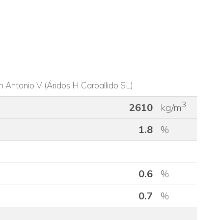
n Antonio V (Áridos H Carballido SL)
3
2610
kg/m
1.8
%
0.6
%
0.7
%