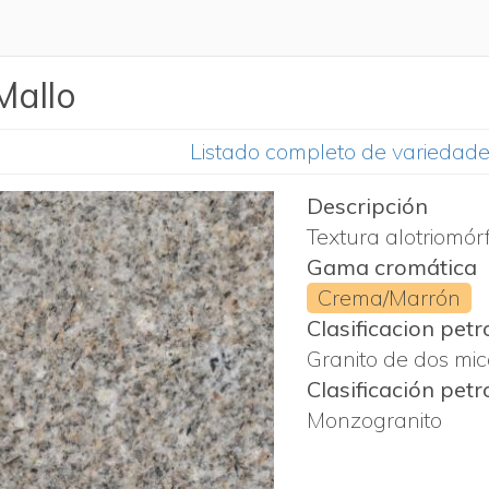
Mallo
Listado completo de variedad
Descripción
Textura alotriomór
Gama cromática
Crema/Marrón
Clasificacion petr
Granito de dos mi
Clasificación petr
Monzogranito