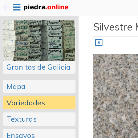
Pasar
Silvestre 
al
contenido
principal
Granitos de Galicia
Mapa
Variedades
Texturas
Ensayos