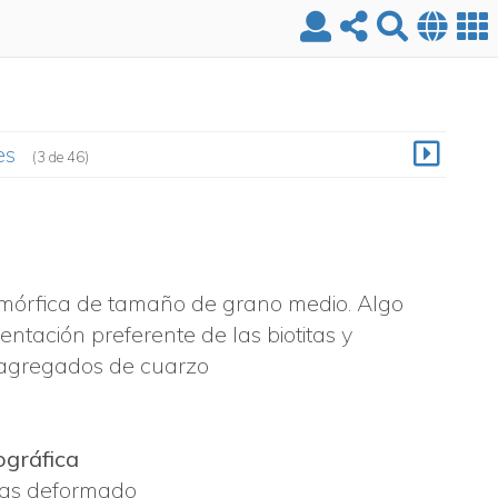
es
(3 de 46)
omórfica de tamaño de grano medio. Algo
entación preferente de las biotitas y
 agregados de cuarzo
ográfica
cas deformado