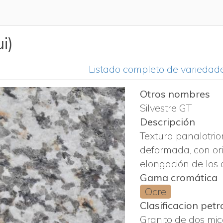
i)
Listado completo de variedad
Otros nombres
Silvestre GT
Descripción
Textura panalotri
deformada, con ori
elongación de los
Gama cromática
Ocre
Clasificacion petr
Granito de dos mi