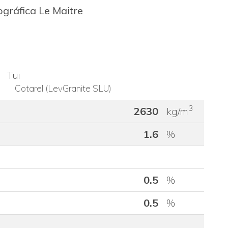
ográfica Le Maitre
Tui
Cotarel (LevGranite SLU)
3
2630
kg/m
1.6
%
0.5
%
0.5
%