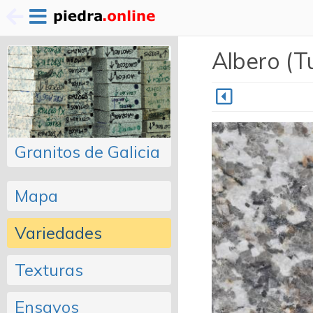
Pasar
Albero (Tu
al
contenido
principal
Granitos de Galicia
Mapa
Variedades
Texturas
Ensayos