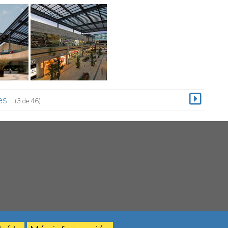
es
(3 de 46)