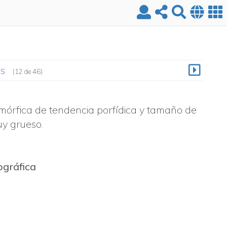
es
(12 de 46)
mórfica de tendencia porfídica y tamaño de
y grueso.
ográfica