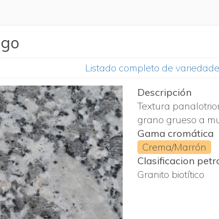
ugo
Listado completo de variedad
Descripción
Textura panalotrio
grano grueso a mu
Gama cromática
Crema/Marrón
Clasificacion petr
Granito biotítico