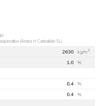
go
aspenalba (Áridos H Carballido SL)
3
2630
kg/m
1.0
%
0.4
%
0.4
%