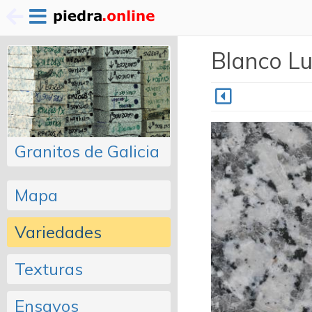
Pasar
Blanco L
al
contenido
principal
Granitos de Galicia
Mapa
Variedades
Texturas
Ensayos