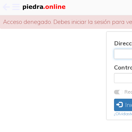
Pasar
Mensaje
Acceso denegado. Debes iniciar la sesión para ve
al
de
contenido
Direcc
principal
error
Contr
Rec
Ini
¿Olvidast