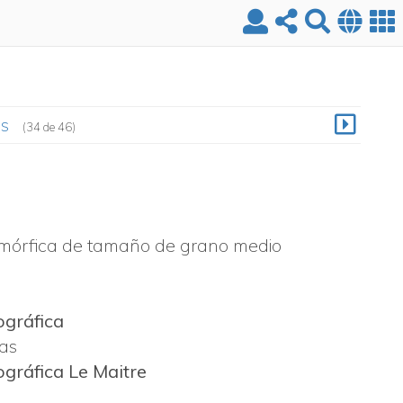
es
(34 de 46)
omórfica de tamaño de grano medio
ográfica
cas
ográfica Le Maitre