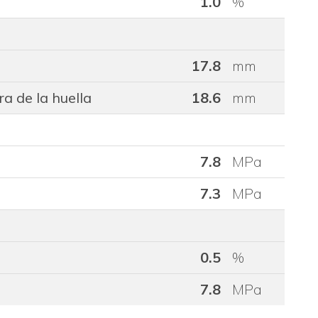
1.0
%
17.8
mm
a de la huella
18.6
mm
7.8
MPa
7.3
MPa
0.5
%
7.8
MPa