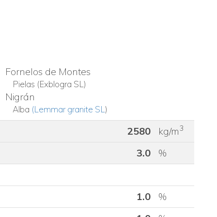
Fornelos de Montes
Pielas (Exblogra SL)
Nigrán
Alba
(Lemmar granite SL
)
3
2580
kg/m
3.0
%
1.0
%