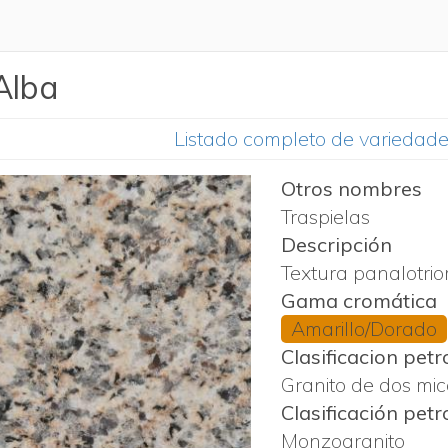
 Alba
Listado completo de variedad
Otros nombres
Traspielas
Descripción
Textura panalotri
Gama cromática
Amarillo/Dorado
Clasificacion petr
Granito de dos mi
Clasificación petr
Monzogranito