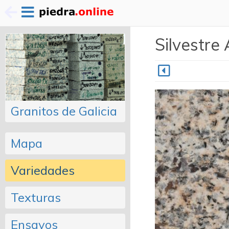
Pasar
Silvestre
al
contenido
principal
Granitos de Galicia
Mapa
Variedades
Texturas
Ensayos