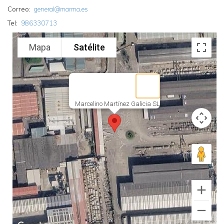
Correo
general@marma.es
Tel
986330713
Mapa
Satélite
Marcelino Martínez Galicia SL