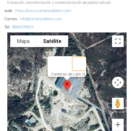
Extracción, transformación y comercialización de piedra natural
web
https://www.canterasdelalin.com/
Correo
info@canterasdelalin.com
Tel
886609903
Mapa
Satélite
Canteras de Lalín SL