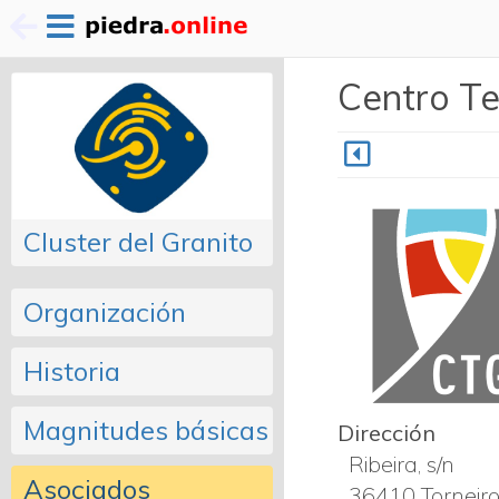
Pasar
Centro Te
al
contenido
principal
Cluster del Granito
Organización
Historia
Magnitudes básicas
Dirección
Ribeira, s/n
Asociados
36410
Torneir