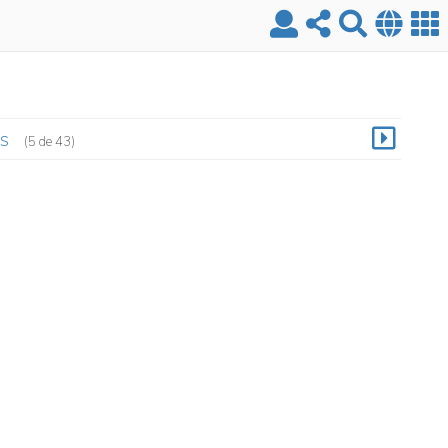
s
(5 de 43)