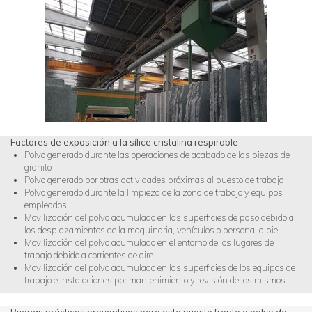
Factores de exposición a la sílice cristalina respirable
Polvo generado durante las operaciones de acabado de las piezas de
granito
Polvo generado por otras actividades próximas al puesto de trabajo
Polvo generado durante la limpieza de la zona de trabajo y equipos
empleados
Movilización del polvo acumulado en las superficies de paso debido a
los desplazamientos de la maquinaria, vehículos o personal a pie
Movilización del polvo acumulado en el entorno de los lugares de
trabajo debido a corrientes de aire
Movilización del polvo acumulado en las superficies de los equipos de
trabajo e instalaciones por mantenimiento y revisión de los mismos
Buenas prácticas preventivas para este puesto frente a polvo de