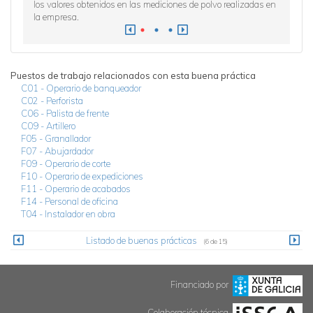
los valores obtenidos en las mediciones de polvo realizadas en
la empresa.
Puestos de trabajo relacionados con esta buena práctica
C01 - Operario de banqueador
C02 - Perforista
C06 - Palista de frente
C09 - Artillero
F05 - Granallador
F07 - Abujardador
F09 - Operario de corte
F10 - Operario de expediciones
F11 - Operario de acabados
F14 - Personal de oficina
T04 - Instalador en obra
Listado de buenas prácticas
(6 de 15)
Financiado por
Colaboración técnica