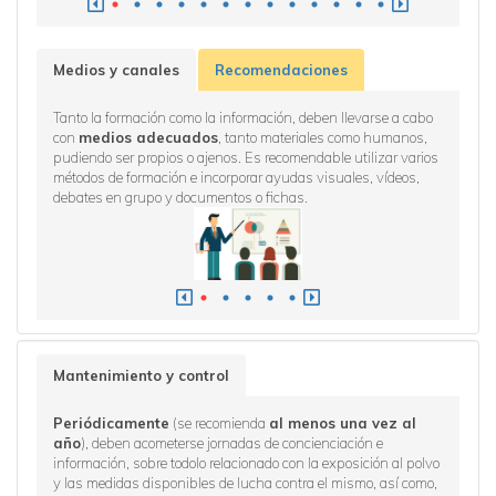
Medios y canales
Recomendaciones
 de
Tanto la formación como la información, deben llevarse a cabo
A la hor
con
medios adecuados
, tanto materiales como humanos,
de mane
pudiendo ser propios o ajenos. Es recomendable utilizar varios
del cen
métodos de formación e incorporar ayudas visuales, vídeos,
activida
debates en grupo y documentos o fichas.
que se c
condicion
con el o
impartid
centro de
Mantenimiento y control
ruebe
Periódicamente
(se recomienda
al menos una vez al
Deberán
e
año
), deben acometerse jornadas de concienciación e
para man
por
información, sobre todolo relacionado con la exposición al polvo
segurida
y las medidas disponibles de lucha contra el mismo, así como,
manufact