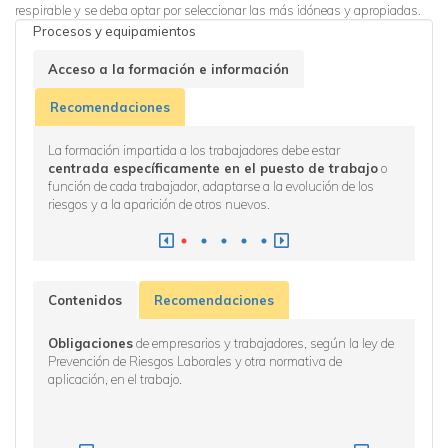
respirable y se deba optar por seleccionar las más idóneas y apropiadas.
Procesos y equipamientos
Acceso a la formación e información
Recomendaciones
La formación impartida a los trabajadores debe estar
Realizar
centrada específicamente en el puesto de trabajo
o
dentro
 lucha
función de cada trabajador, adaptarse a la evolución de los
ficacia
riesgos y a la aparición de otros nuevos.
Contenidos
Recomendaciones
Obligaciones
de empresarios y trabajadores, según la ley de
Reperc
Prevención de Riesgos Laborales y otra normativa de
sílice cr
aplicación, en el trabajo.