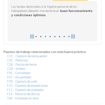
Los locales destinados a la higiene personal de los
Se reali
trabajadores deberán mantenerse en
buen funcionamiento
adecu
y condiciones óptimas
.
personal
manos, c
acuerdo 
Puestos de trabajo relacionados con esta buena práctica
C01 - Operario de banqueador
C02 - Perforista
C06 - Palista de frente
C09 - Artillero
F05 - Granallador
F07 - Abujardador
F09 - Operario de corte
F10 - Operario de expediciones
F11 - Operario de acabados
F14 - Personal de oficina
T04 - Instalador en obra