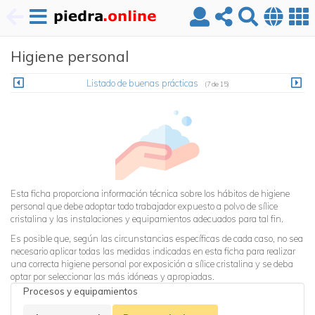
Pasar
Higiene personal
al
contenido
principal
Listado de buenas prácticas
(7 de 15)
Esta ficha proporciona información técnica sobre los hábitos de higiene
personal que debe adoptar todo trabajador expuesto a polvo de sílice
cristalina y las instalaciones y equipamientos adecuados para tal fin.
Es posible que, según las circunstancias específicas de cada caso, no sea
necesario aplicar todas las medidas indicadas en esta ficha para realizar
una correcta higiene personal por exposición a sílice cristalina y se deba
optar por seleccionar las más idóneas y apropiadas.
Procesos y equipamientos