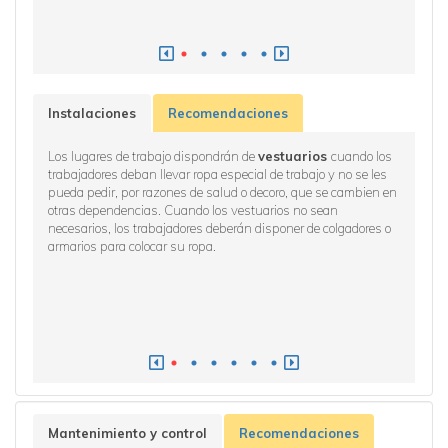
Instalaciones
Recomendaciones
Los lugares de trabajo dispondrán de
vestuarios
cuando los
Los vest
etretes a
trabajadores deban llevar ropa especial de trabajo y no se les
armario
 mismos
pueda pedir, por razones de salud o decoro, que se cambien en
otras dependencias. Cuando los vestuarios no sean
necesarios, los trabajadores deberán disponer de colgadores o
armarios para colocar su ropa.
Mantenimiento y control
Recomendaciones