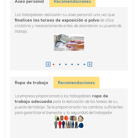
Aseo personal
Recomendaciones
Los trabajadores realizarán su aseo personal una vez que
Los luga
cesario
finalicen las tareas de exposición a polvo
de sílice
cantidad
tos
cristalina y necesariamente antes de abandonar su puesto de
trabajad
de
trabajo.
Ropa de trabajo
Recomendaciones
La empresa proporcionará a los trabajadores
ropa de
La ropa 
 tal fin.
trabajo adecuada
para la realización de las tareas de su
lugare
a en la
puesto de trabajo. Se le proporcionarán los cambios suficientes
contamin
 polvo.
para garantizar el bienestar y la seguridad del trabajador.