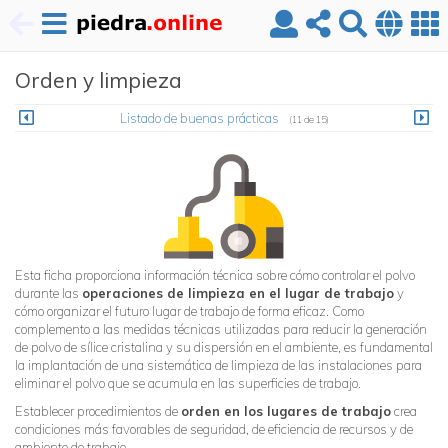
Pasar
Orden y limpieza
al
contenido
principal
Listado de buenas prácticas
(11 de 15)
Esta ficha proporciona información técnica sobre cómo controlar el polvo
durante las
operaciones de limpieza en el lugar de trabajo
y
cómo organizar el futuro lugar de trabajo de forma eficaz. Como
complemento a las medidas técnicas utilizadas para reducir la generación
de polvo de sílice cristalina y su dispersión en el ambiente, es fundamental
la implantación de una sistemática de limpieza de las instalaciones para
eliminar el polvo que se acumula en las superficies de trabajo.
Establecer procedimientos de
orden en los lugares de trabajo
crea
condiciones más favorables de seguridad, de eficiencia de recursos y de
ambiente de trabajo.