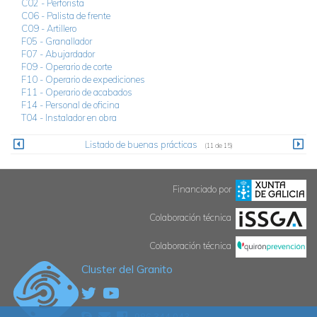
C02 - Perforista
C06 - Palista de frente
C09 - Artillero
F05 - Granallador
F07 - Abujardador
F09 - Operario de corte
F10 - Operario de expediciones
F11 - Operario de acabados
F14 - Personal de oficina
T04 - Instalador en obra
Listado de buenas prácticas
(11 de 15)
Financiado por
Colaboración técnica
Colaboración técnica
Cluster del Granito