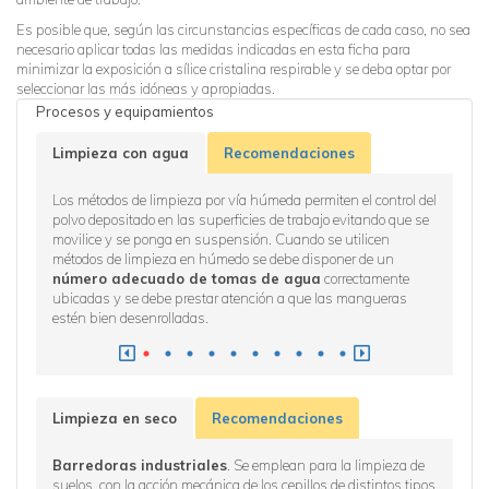
Es posible que, según las circunstancias específicas de cada caso, no sea
necesario aplicar todas las medidas indicadas en esta ficha para
minimizar la exposición a sílice cristalina respirable y se deba optar por
seleccionar las más idóneas y apropiadas.
Procesos y equipamientos
Limpieza con agua
Recomendaciones
pequeño
Los métodos de limpieza por vía húmeda permiten el control del
Previam
tidos
polvo depositado en las superficies de trabajo evitando que se
residu
movilice y se ponga en suspensión. Cuando se utilicen
proyecta
métodos de limpieza en húmedo se debe disponer de un
número adecuado de tomas de agua
correctamente
ubicadas y se debe prestar atención a que las mangueras
estén bien desenrolladas.
Limpieza en seco
Recomendaciones
s, con
Barredoras industriales
. Se emplean para la limpieza de
Aspira
olvo en
suelos, con la acción mecánica de los cepillos de distintos tipos
para peq