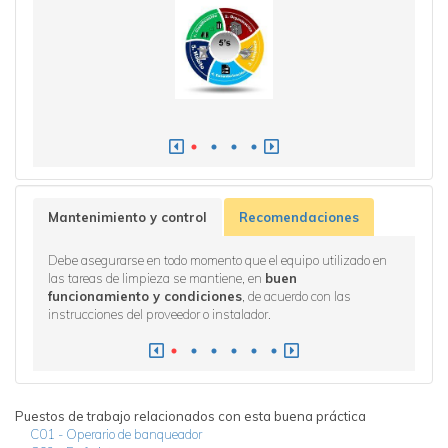
Mantenimiento y control
Recomendaciones
jo deben
Debe asegurarse en todo momento que el equipo utilizado en
Orden y 
eben
las tareas de limpieza se mantiene, en
buen
después 
funcionamiento y condiciones
, de acuerdo con las
designad
instrucciones del proveedor o instalador.
program
Puestos de trabajo relacionados con esta buena práctica
C01 - Operario de banqueador