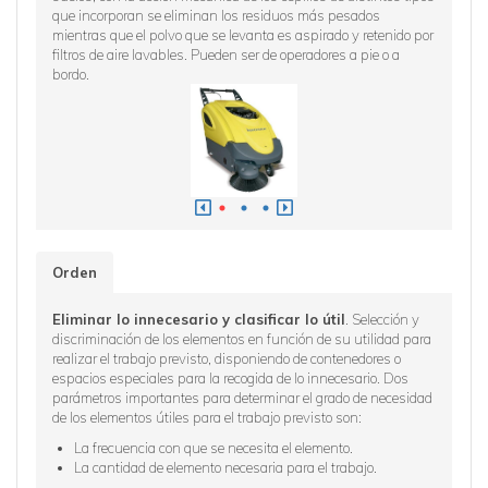
e
que incorporan se eliminan los residuos más pesados
instalad
mientras que el polvo que se levanta es aspirado y retenido por
HEPA (Hi
filtros de aire lavables. Pueden ser de operadores a pie o a
polvo fi
bordo.
de elimi
con la 
paso máx
clase L,
Orden
inados
Eliminar lo innecesario y clasificar lo útil
. Selección y
Medios
entar
discriminación de los elementos en función de su utilidad para
materi
sario:
realizar el trabajo previsto, disponiendo de contenedores o
estar ca
espacios especiales para la recogida de lo innecesario. Dos
necesita
presa
parámetros importantes para determinar el grado de necesidad
y donde 
es.
de los elementos útiles para el trabajo previsto son:
con el a
e trabajo
lugar".
La frecuencia con que se necesita el elemento.
ocolos de
La cantidad de elemento necesaria para el trabajo.