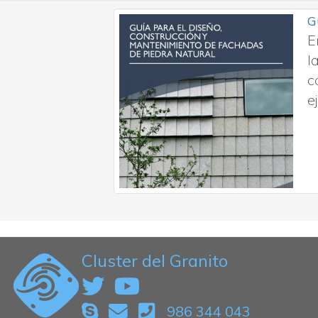
G
forme a la
E
l
c
e
Cluster del Granito
986 344 043