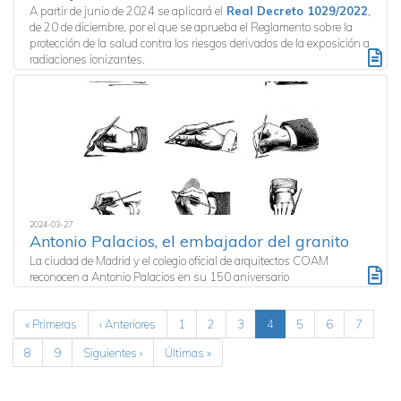
A partir de junio de 2024 se aplicará el
Real Decreto 1029/2022
,
de 20 de diciembre, por el que se aprueba el Reglamento sobre la
protección de la salud contra los riesgos derivados de la exposición a
radiaciones ionizantes.
2024-03-27
Antonio Palacios, el embajador del granito
La ciudad de Madrid y el colegio oficial de arquitectos COAM
reconocen a Antonio Palacios en su 150 aniversario
Paginación
Primera
« Primeras
Página
‹ Anteriores
Page
1
Page
2
Page
3
Página
4
Page
5
Page
6
Page
7
página
anterior
actual
Page
8
Page
9
Siguiente
Siguientes ›
Última
Últimas »
página
página