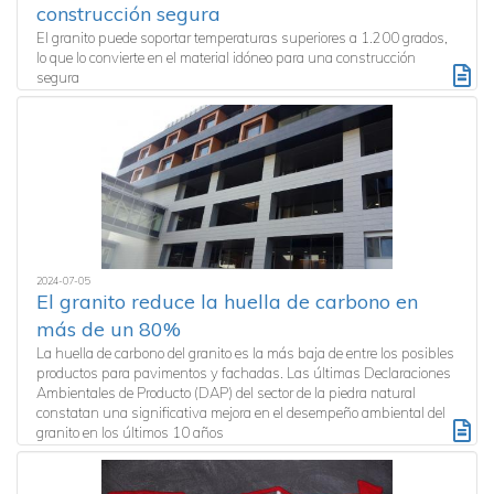
construcción segura
El granito puede soportar temperaturas superiores a 1.200 grados,
lo que lo convierte en el material idóneo para una construcción
segura
2024-07-05
El granito reduce la huella de carbono en
más de un 80%
La huella de carbono del granito es la más baja de entre los posibles
productos para pavimentos y fachadas. Las últimas Declaraciones
Ambientales de Producto (DAP) del sector de la piedra natural
constatan una significativa mejora en el desempeño ambiental del
granito en los últimos 10 años