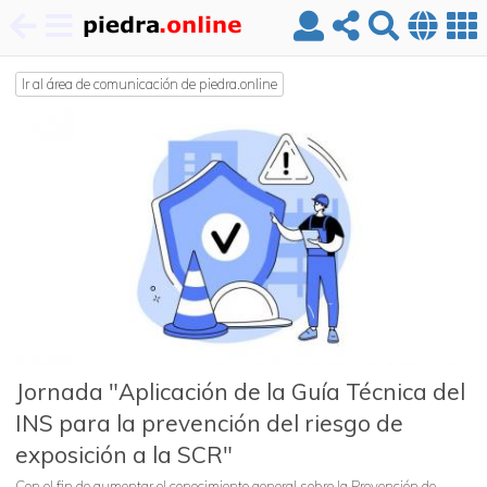
Pasar
al
Ir al área de comunicación de piedra.online
contenido
principal
Jornada "Aplicación de la Guía Técnica del
INS para la prevención del riesgo de
exposición a la SCR"
Con el fin de aumentar el conocimiento general sobre la Prevención de