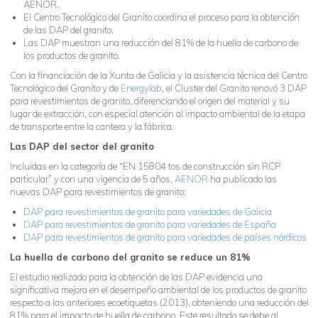
AENOR.
El Centro Tecnológico del Granito coordina el proceso para la obtención
de las DAP del granito.
Las DAP muestran una reducción del 81% de la huella de carbono de
los productos de granito.
Con la financiación de la Xunta de Galicia y la asistencia técnica del Centro
Tecnológico del Granito y de
Energylab
, el Cluster del Granito renovó 3 DAP
para revestimientos de granito, diferenciando el origen del material y su
lugar de extracción, con especial atención al impacto ambiental de la etapa
de transporte entre la cantera y la fábrica.
Las DAP del sector del granito
Incluidas en la categoría de “EN 15804 tos de construcción sin RCP
particular” y con una vigencia de 5 años,
AENOR
ha publicado las
nuevas DAP para revestimientos de granito:
DAP para revestimientos de granito para variedades de Galicia
DAP para revestimientos de granito para variedades de España
DAP para revestimientos de granito para variedades de países nórdicos
La huella de carbono del granito se reduce un 81%
El estudio realizado para la obtención de las DAP evidencia una
significativa mejora en el desempeño ambiental de los productos de granito
respecto a las anteriores ecoetiquetas (2013), obteniendo una reducción del
81% para el impacto de huella de carbono. Este resultado se debe al