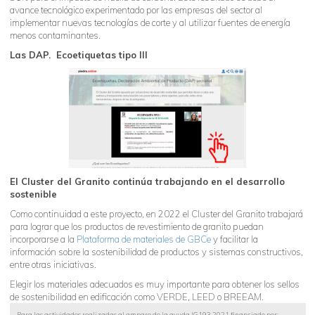
avance tecnológico experimentado por las empresas del sector al
implementar nuevas tecnologías de corte y al utilizar fuentes de energía
menos contaminantes.
Las DAP. Ecoetiquetas tipo III
El Cluster del Granito continúa trabajando en el desarrollo
sostenible
Como continuidad a este proyecto, en 2022 el Cluster del Granito trabajará
para lograr que los productos de revestimiento de granito puedan
incorporarse a la
Plataforma de materiales de GBCe
y facilitar la
información sobre la sostenibilidad de productos y sistemas constructivos,
entre otras iniciativas.
Elegir los materiales adecuados es muy importante para obtener los sellos
de sostenibilidad en edificación como VERDE, LEED o BREEAM.
Para las actividades realizadas al amparo de la ayuda IG193.2021 financiado por: