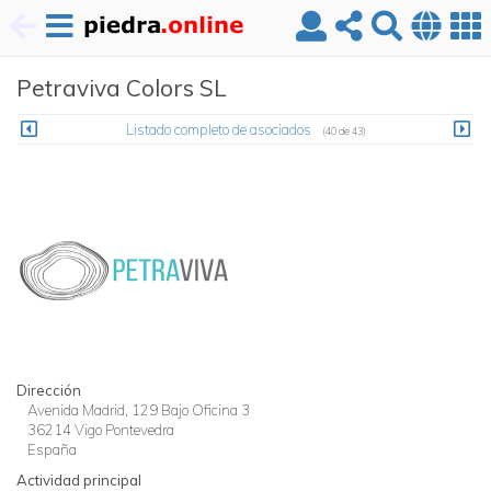
Pasar
Petraviva Colors SL
al
contenido
principal
Listado completo de asociados
(40 de 43)
Dirección
Avenida Madrid, 129 Bajo Oficina 3
36214
Vigo
Pontevedra
España
Actividad principal