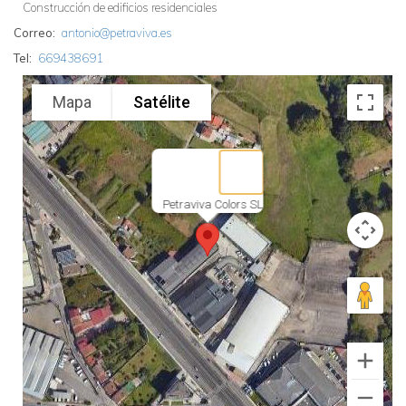
Construcción de edificios residenciales
Correo
antonio@petraviva.es
Tel
669438691
Mapa
Satélite
Petraviva Colors SL