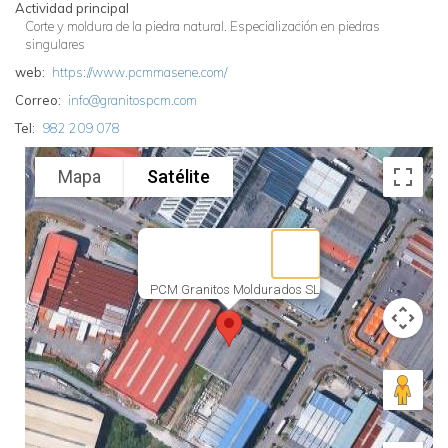
Actividad principal
Corte y moldura de la piedra natural. Especialización en piedras
singulares
web
https://www.pcmmasene.com/
Correo
info@granitospcm.com
Tel
982 209 078
Mapa
Satélite
PCM Granitos Moldurados SL