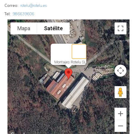
Correo
rotelu@rotelu.es
Tel
986639606
Mapa
Satélite
Montajes Rotelu SL