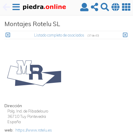
Pasar
Montajes Rotelu SL
al
contenido
principal
Listado completo de asociados
(37 de 43)
Dirección
Polg. Ind. de Ribadelouro
36710
Tuy
Pontevedra
España
web
https://www.rotelu.es