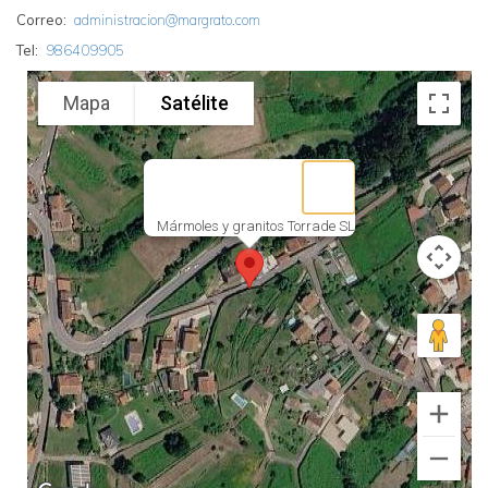
Correo
administracion@margrato.com
Tel
986409905
Mapa
Satélite
Mármoles y granitos Torrade SL