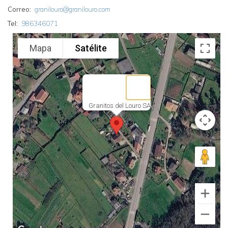
Correo
granilouro@granilouro.com
Tel
986346071
Mapa
Satélite
Granitos del Louro SA