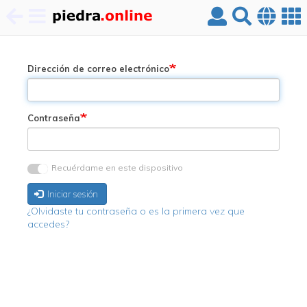
Pasar
al
contenido
Dirección de correo electrónico
principal
Contraseña
Recuérdame en este dispositivo
Iniciar sesión
¿Olvidaste tu contraseña o es la primera vez que
accedes?