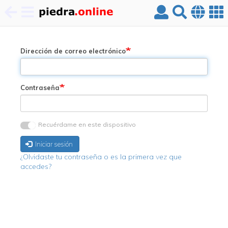
Pasar
al
contenido
Dirección de correo electrónico
principal
Contraseña
Recuérdame en este dispositivo
Iniciar sesión
¿Olvidaste tu contraseña o es la primera vez que
accedes?