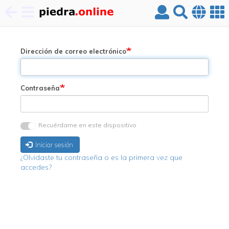
Pasar
al
contenido
Dirección de correo electrónico
principal
Contraseña
Recuérdame en este dispositivo
Iniciar sesión
¿Olvidaste tu contraseña o es la primera vez que
accedes?