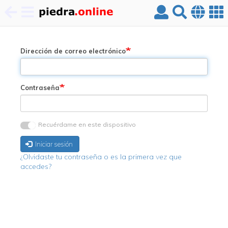
Pasar
al
contenido
Dirección de correo electrónico
principal
Contraseña
Recuérdame en este dispositivo
Iniciar sesión
¿Olvidaste tu contraseña o es la primera vez que
accedes?