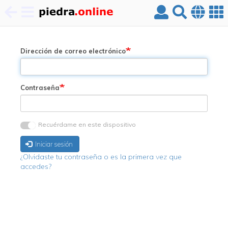
Pasar
al
contenido
Dirección de correo electrónico
principal
Contraseña
Recuérdame en este dispositivo
Iniciar sesión
¿Olvidaste tu contraseña o es la primera vez que
accedes?