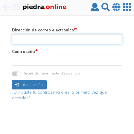
Pasar
al
contenido
Dirección de correo electrónico
principal
Contraseña
Recuérdame en este dispositivo
Iniciar sesión
¿Olvidaste tu contraseña o es la primera vez que
accedes?