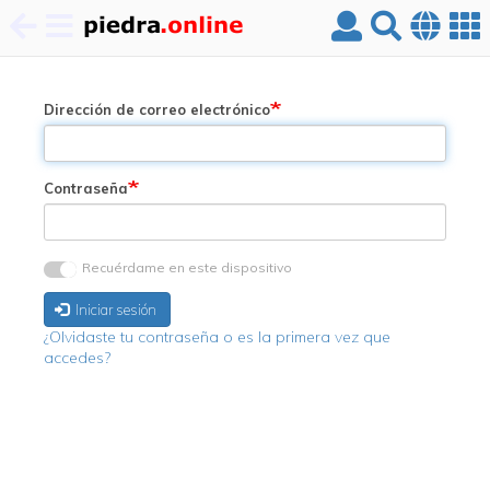
Pasar
al
contenido
Dirección de correo electrónico
principal
Contraseña
Recuérdame en este dispositivo
Iniciar sesión
¿Olvidaste tu contraseña o es la primera vez que
accedes?