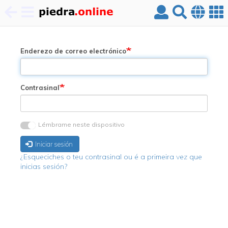
Ir
o
contido
Enderezo de correo electrónico
principal
Contrasinal
Lémbrame neste dispositivo
Iniciar sesión
¿Esqueciches o teu contrasinal ou é a primeira vez que
inicias sesión?