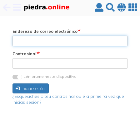
Ir
o
contido
Enderezo de correo electrónico
principal
Contrasinal
Lémbrame neste dispositivo
Iniciar sesión
¿Esqueciches o teu contrasinal ou é a primeira vez que
inicias sesión?