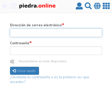
Pasar
al
contenido
Dirección de correo electrónico
principal
Contraseña
Recuérdame en este dispositivo
Iniciar sesión
¿Olvidaste tu contraseña o es la primera vez que
accedes?