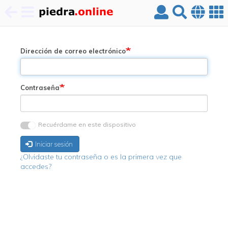
Pasar
al
contenido
Dirección de correo electrónico
principal
Contraseña
Recuérdame en este dispositivo
Iniciar sesión
¿Olvidaste tu contraseña o es la primera vez que
accedes?