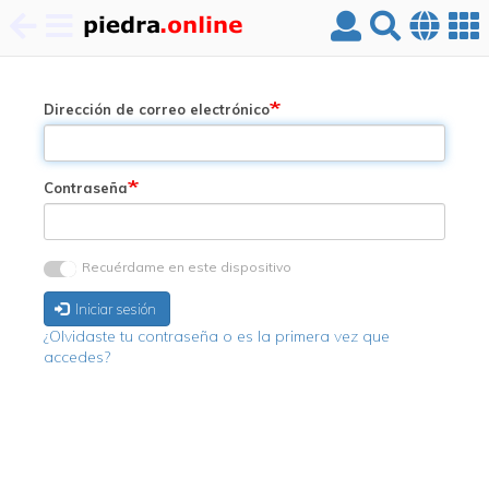
Pasar
al
contenido
Dirección de correo electrónico
principal
Contraseña
Recuérdame en este dispositivo
Iniciar sesión
¿Olvidaste tu contraseña o es la primera vez que
accedes?