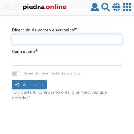
Pasar
al
contenido
Dirección de correo electrónico
principal
Contraseña
Recuérdame en este dispositivo
Iniciar sesión
¿Olvidaste tu contraseña o es la primera vez que
accedes?