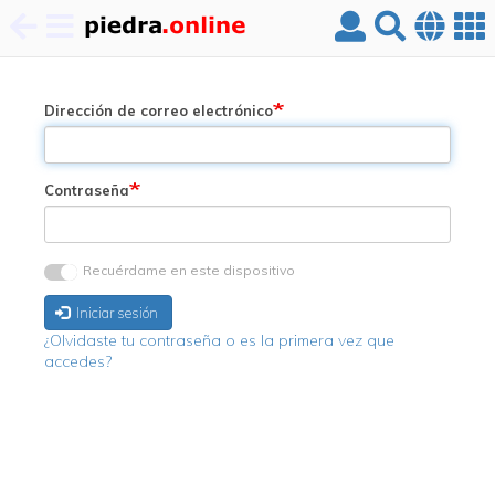
Pasar
al
contenido
Dirección de correo electrónico
principal
Contraseña
Recuérdame en este dispositivo
Iniciar sesión
¿Olvidaste tu contraseña o es la primera vez que
accedes?