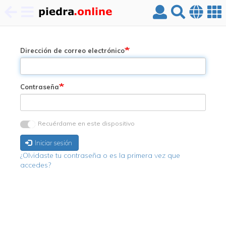
Pasar
al
contenido
Dirección de correo electrónico
principal
Contraseña
Recuérdame en este dispositivo
Iniciar sesión
¿Olvidaste tu contraseña o es la primera vez que
accedes?