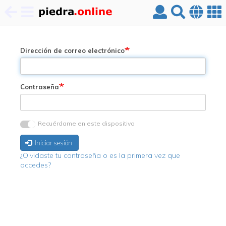
Pasar
al
contenido
Dirección de correo electrónico
principal
Contraseña
Recuérdame en este dispositivo
Iniciar sesión
¿Olvidaste tu contraseña o es la primera vez que
accedes?