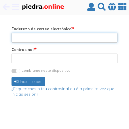
Ir
o
contido
Enderezo de correo electrónico
principal
Contrasinal
Lémbrame neste dispositivo
Iniciar sesión
¿Esqueciches o teu contrasinal ou é a primeira vez que
inicias sesión?